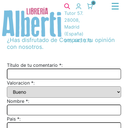
0
Tutor 57.
28008,
Madrid
(España)
¿Has disfrutado de
Comparte tu opinión
915 443 370
con nosotros.
Título de tu comentario *:
Valoracion *:
Nombre *:
Pais *: