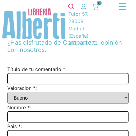
0
Tutor 57.
28008,
Madrid
(España)
¿Has disfrutado de
Comparte tu opinión
915 443 370
con nosotros.
Título de tu comentario *:
Valoracion *:
Nombre *:
Pais *: