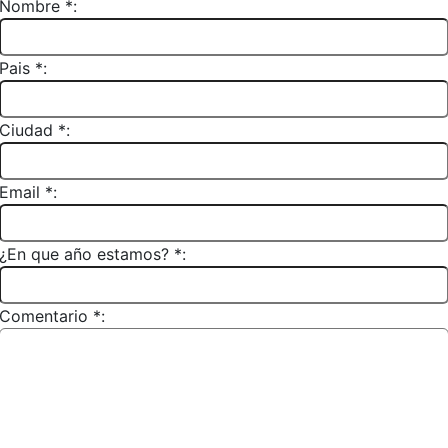
Nombre *:
Pais *:
Ciudad *:
Email *:
¿En que año estamos? *:
Comentario *: