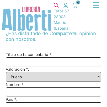
0
Tutor 57.
28008,
Madrid
(España)
¿Has disfrutado de
Comparte tu opinión
915 443 370
con nosotros.
Título de tu comentario *:
Valoracion *:
Nombre *:
Pais *: