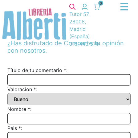
0
Tutor 57.
28008,
Madrid
(España)
¿Has disfrutado de
Comparte tu opinión
915 443 370
con nosotros.
Título de tu comentario *:
Valoracion *:
Nombre *:
Pais *: