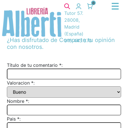
0
Tutor 57.
28008,
Madrid
(España)
¿Has disfrutado de
Comparte tu opinión
915 443 370
con nosotros.
Título de tu comentario *:
Valoracion *:
Nombre *:
Pais *: