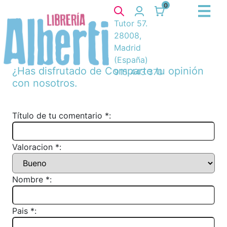
0
Tutor 57.
28008,
Madrid
(España)
¿Has disfrutado de
Comparte tu opinión
915 443 370
con nosotros.
Título de tu comentario *:
Valoracion *:
Nombre *:
Pais *: