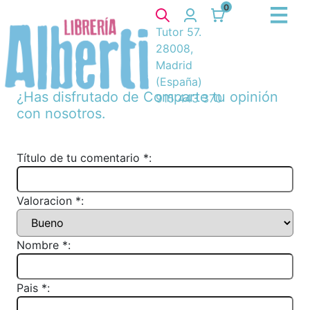
0
Tutor 57.
28008,
Madrid
(España)
¿Has disfrutado de
Comparte tu opinión
915 443 370
con nosotros.
Título de tu comentario *:
Valoracion *:
Nombre *:
Pais *: