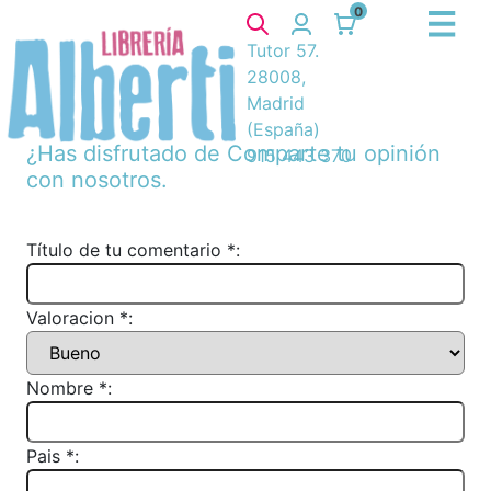
0
Tutor 57.
28008,
Madrid
(España)
¿Has disfrutado de
Comparte tu opinión
915 443 370
con nosotros.
Título de tu comentario *:
Valoracion *:
Nombre *:
Pais *: