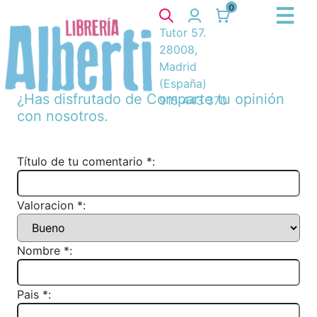
0
Tutor 57.
28008,
Madrid
(España)
¿Has disfrutado de
Comparte tu opinión
915 443 370
con nosotros.
Título de tu comentario *:
Valoracion *:
Nombre *:
Pais *: