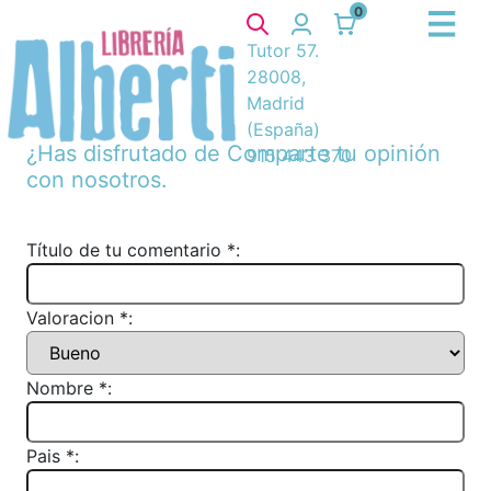
0
Tutor 57.
28008,
Madrid
(España)
¿Has disfrutado de
Comparte tu opinión
915 443 370
con nosotros.
Título de tu comentario *:
Valoracion *:
Nombre *:
Pais *: