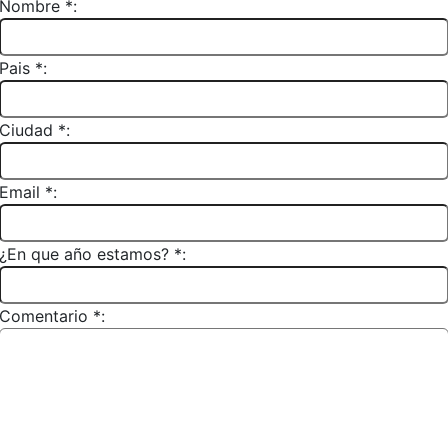
Nombre *:
Pais *:
Ciudad *:
Email *:
¿En que año estamos? *:
Comentario *: