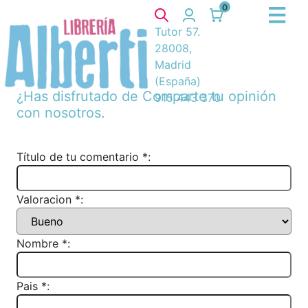
0
Tutor 57.
28008,
Madrid
(España)
¿Has disfrutado de
Comparte tu opinión
915 443 370
con nosotros.
Título de tu comentario *:
Valoracion *:
Nombre *:
Pais *: