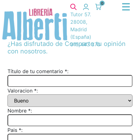
0
Tutor 57.
28008,
Madrid
(España)
¿Has disfrutado de
Comparte tu opinión
915 443 370
con nosotros.
Título de tu comentario *:
Valoracion *:
Nombre *:
Pais *: