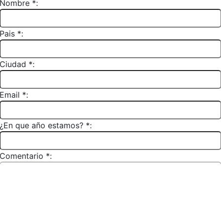
Nombre *:
Pais *:
Ciudad *:
Email *:
¿En que año estamos? *:
Comentario *: