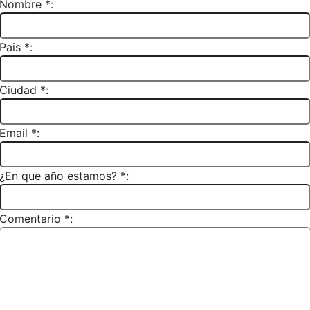
Nombre *:
Pais *:
Ciudad *:
Email *:
¿En que año estamos? *:
Comentario *: