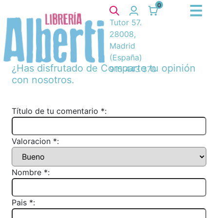
0
Tutor 57.
28008,
Madrid
(España)
¿Has disfrutado de
Comparte tu opinión
915 443 370
con nosotros.
Título de tu comentario *:
Valoracion *:
Nombre *:
Pais *: