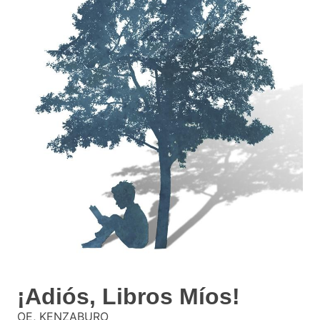
¡Adiós, Libros Míos!
OE, KENZABURO