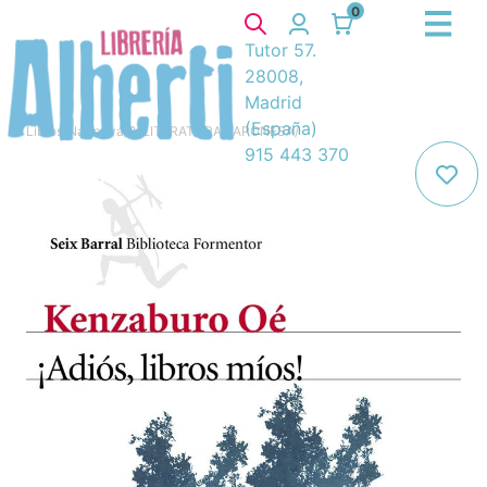
0
Tutor 57.
28008,
Madrid
(España)
Libros
/
Narrativa
/
8. LITERATURA JAPONESA
/
915 443 370