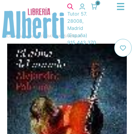
0
Tutor 57.
28008,
Madrid
(España)
Libros
/
Narrativa
/
8. LITERATURA ESPAÑOLA
/
915 443 370