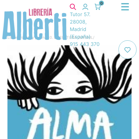
0
Tutor 57.
28008,
Madrid
(España)
Libros
/
Infantil y juvenil
/
10. LITERATURA JUVENIL
/
915 443 370