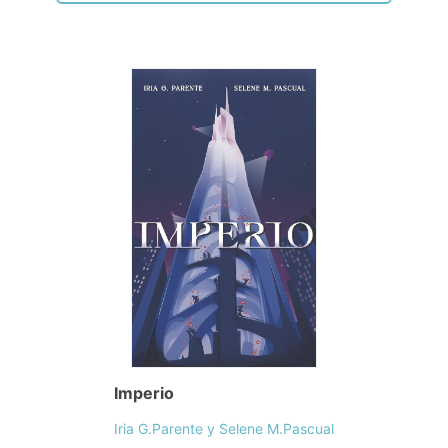
Imperio
Iria G.Parente y Selene M.Pascual