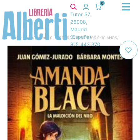
0
Tutor 57.
28008,
Madrid
(España)
Libros
/
Infantil y juvenil
/
10. LECTURAS DESDE LOS 9-10 AÑOS
/
915 443 370