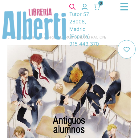
0
Tutor 57.
28008,
Madrid
(España)
Libros
/
Libros de Arte y Regalo
/
LIBROS DE ILUSTRACION
/
915 443 370