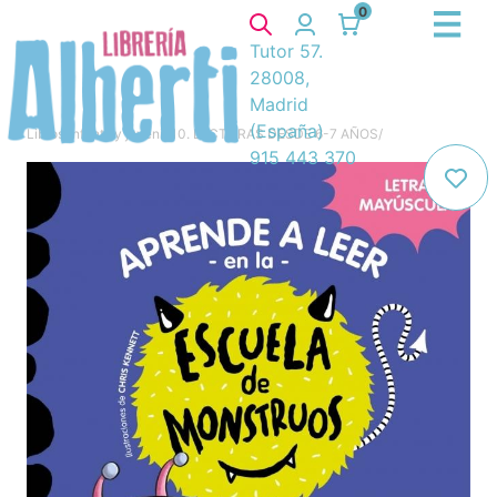
0
Tutor 57.
28008,
Madrid
(España)
Libros
/
Infantil y juvenil
/
10. LECTURAS DESDE 6-7 AÑOS
/
915 443 370