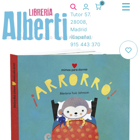
0
Tutor 57.
28008,
Madrid
(España)
Libros
/
Infantil y juvenil
/
10. LIBROS PARA BEBES
/
915 443 370