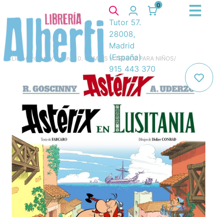
0
Tutor 57.
28008,
Madrid
(España)
Libros
/
Infantil y juvenil
/
10. COMICS Y TEBEOS PARA NIÑOS
/
915 443 370