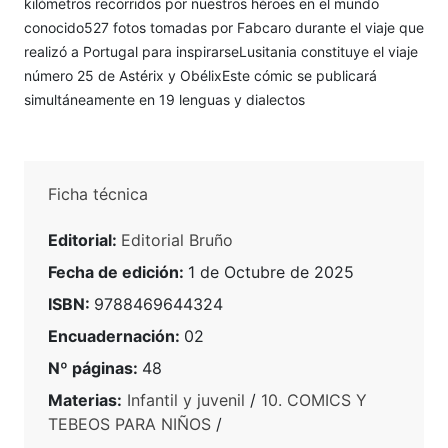
kilómetros recorridos por nuestros héroes en el mundo
conocido527 fotos tomadas por Fabcaro durante el viaje que
realizó a Portugal para inspirarseLusitania constituye el viaje
número 25 de Astérix y ObélixEste cómic se publicará
simultáneamente en 19 lenguas y dialectos
Ficha técnica
Editorial:
Editorial Bruño
Fecha de edición:
1 de Octubre de 2025
ISBN:
9788469644324
Encuadernación:
02
Nº páginas:
48
Materias:
Infantil y juvenil
/
10. COMICS Y
TEBEOS PARA NIÑOS
/