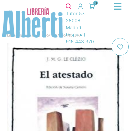
0
Tutor 57.
28008,
Madrid
(España)
Libros
/
Narrativa
/
8. LITERATURA FRANCESA
/
915 443 370