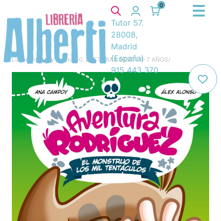
0
Tutor 57.
28008,
Madrid
(España)
Libros
/
Infantil y juvenil
/
10. LECTURAS DESDE 6-7 AÑOS
/
915 443 370