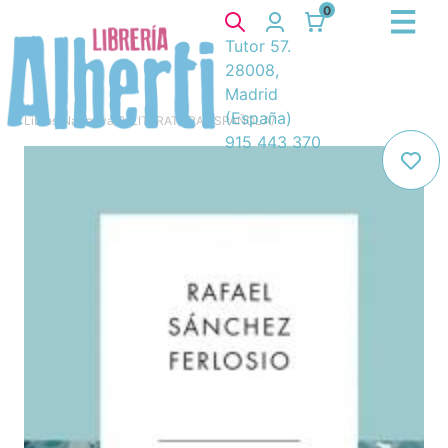
0
Tutor 57.
28008,
Madrid
(España)
Libros
/
Narrativa
/
8. LITERATURA ESPAÑOLA
/
915 443 370