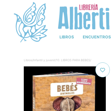
LIBROS
ENCUENTROS
Libros
/
Infantil y juvenil
/
10. LIBROS PARA BEBES
/