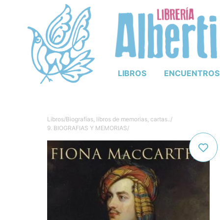
LIBROS
ENCUENTROS
Libros
/
Biografías, libros de memorias, cartas..
/
9. BIOGRAFIAS Y MEMORIAS
/