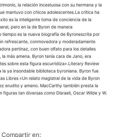
trimonio, la relación incestuosa con su hermana y la
que mantuvo con chicos adolescentes.La crítica ha
xito es la inteligente toma de conciencia de la
eral, pero en la de Byron de manera
o tiempo es la nueva biografía de Byronescrita por
ción refrescante, conmovedora y moderadamente
ora pertinaz, con buen olfato para los detalles
a, la más amena. Byron tenía cara de Jano, era
tes sobre esta figura escurridiza».Literary Review
la ya insondable biblioteca byroniana. Byron fue
as Libres «Un relato magistral de la vida de Byron
 vez erudito y ameno. MacCarthy también presta la
n figuras tan diversas como Disraeli, Oscar Wilde y W.
Compartir en: