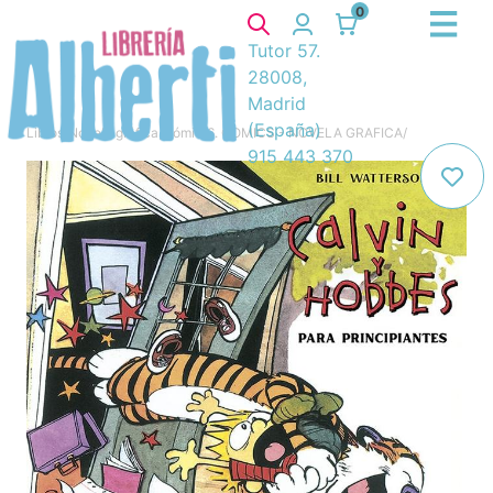
0
Tutor 57.
28008,
Madrid
(España)
Libros
/
Novela gráfica, cómic
/
6. COMICS - NOVELA GRAFICA
/
915 443 370