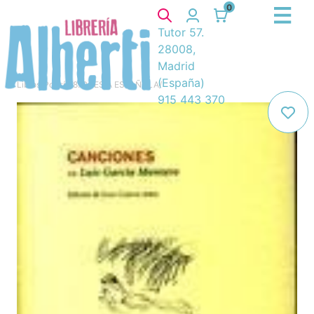
0
Tutor 57.
28008,
Madrid
(España)
Libros
/
Poesía
/
8. POESIA ESPAÑOLA
/
915 443 370