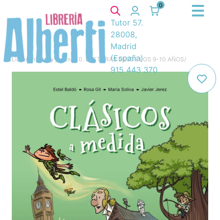
0
Tutor 57.
28008,
Madrid
(España)
Libros
/
Infantil y juvenil
/
10. LECTURAS DESDE LOS 9-10 AÑOS
/
915 443 370