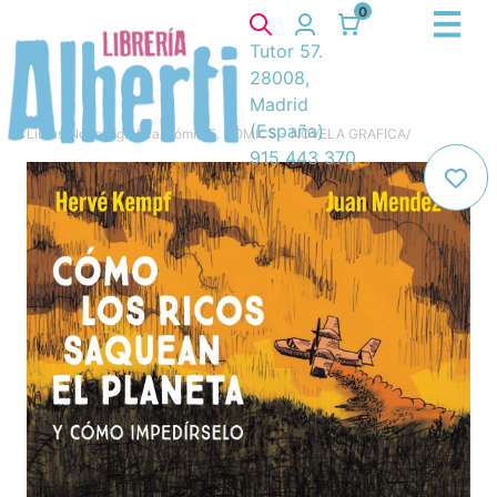
0
Tutor 57.
28008,
Madrid
(España)
Libros
/
Novela gráfica, cómic
/
6. COMICS - NOVELA GRAFICA
/
915 443 370