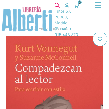
0
Tutor 57.
28008,
Madrid
(España)
Libros
/
Otras materias
/
8. CRITICA LITERARIA
/
915 443 370