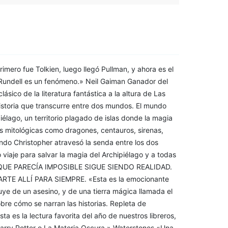
 fue Tolkien, luego llegó Pullman, y ahora es el
 Rundell es un fenómeno.» Neil Gaiman Ganador del
sico de la literatura fantástica a la altura de Las
historia que transcurre entre dos mundos. El mundo
iélago, un territorio plagado de islas donde la magia
s mitológicas como dragones, centauros, sirenas,
ando Christopher atravesó la senda entre los dos
iaje para salvar la magia del Archipiélago y a todas
O QUE PARECÍA IMPOSIBLE SIGUE SIENDO REALIDAD.
 ALLÍ PARA SIEMPRE. «Esta es la emocionante
uye de un asesino, y de una tierra mágica llamada el
obre cómo se narran las historias. Repleta de
sta es la lectura favorita del año de nuestros libreros,
Harry Potter o La Materia Oscura.» Waterstones «Una