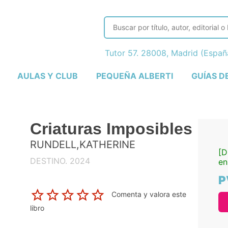
Tutor 57. 28008, Madrid (Espa
AULAS Y CLUB
PEQUEÑA ALBERTI
GUÍAS D
Criaturas Imposibles
RUNDELL,KATHERINE
[D
DESTINO. 2024
en
P
Comenta y valora este
libro