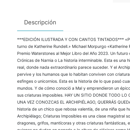
Descripción
***EDICIÓN ILUSTRADA Y CON CANTOS TINTADOS*** «Primero
turno de Katherine Rundell.» Michael Morpurgo «Katherine
Premio Waterstones al Mejor Libro del Año 2023. Un futuro clá
Crónicas de Narnia o La historia interminable. Esta es una 
real, donde nada extraordinario parece suceder. Y el Archip
pervive y los humanos que lo habitan conviven con criatura
esfinges o unicornios. Esta es la historia de lo que pasó cu
mundos. Y de cómo conoció a Mal y emprendieron un épico v
sus criaturas imposibles. HAY UN SITIO DONDE TODO L
UNA VEZ CONOZCAS EL ARCHIPIÉLAGO, QUERRÁS QUEDARTE
historia de un chico que rebosa valentía, de una niña que h
Archipiélago; Criaturas Imposibles es una clase magistral s
dragones, grifos, mantícoras y otras criaturas fantásticas, e
quienes no dudan en ponerla a la altura de clásicos como 