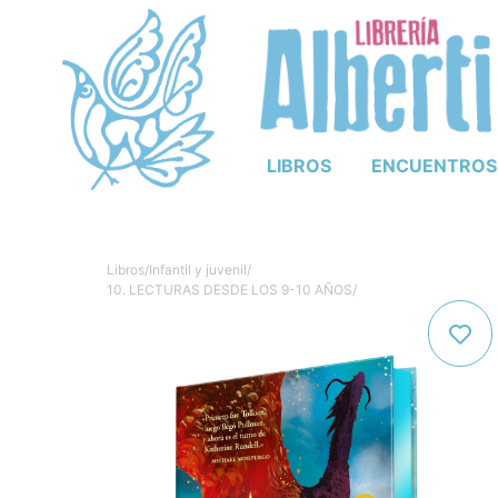
LIBROS
ENCUENTROS
Libros
/
Infantil y juvenil
/
10. LECTURAS DESDE LOS 9-10 AÑOS
/