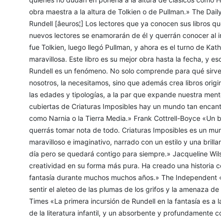
obra maestra a la altura de Tolkien o de Pullman.» The Da
Rundell [âeuros¦] Los lectores que ya conocen sus libros 
nuevos lectores se enamorarán de él y querrán conocer al in
fue Tolkien, luego llegó Pullman, y ahora es el turno de Kat
maravillosa. Este libro es su mejor obra hasta la fecha, y 
Rundell es un fenómeno. No solo comprende para qué sirve l
nosotros, la necesitamos, sino que además crea libros origi
las edades y tipologías, a la par que expande nuestra ment
cubiertas de Criaturas Imposibles hay un mundo tan encan
como Narnia o la Tierra Media.» Frank Cottrell-Boyce «Un b
querrás tomar nota de todo. Criaturas Imposibles es un mun
maravilloso e imaginativo, narrado con un estilo y una brill
día pero se quedará contigo para siempre.» Jacqueline Wils
creatividad en su forma más pura. Ha creado una historia c
fantasía durante muchos muchos años.» The Independent «L
sentir el aleteo de las plumas de los grifos y la amenaza 
Times «La primera incursión de Rundell en la fantasía es a l
de la literatura infantil, y un absorbente y profundamente