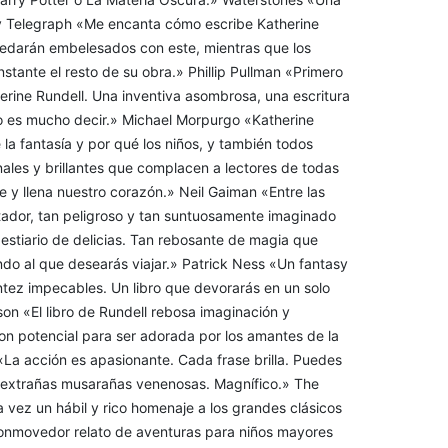
ily Telegraph «Me encanta cómo escribe Katherine
quedarán embelesados con este, mientras que los
stante el resto de su obra.» Phillip Pullman «Primero
herine Rundell. Una inventiva asombrosa, una escritura
eso es mucho decir.» Michael Morpurgo «Katherine
a fantasía y por qué los niños, y también todos
nales y brillantes que complacen a lectores de todas
e y llena nuestro corazón.» Neil Gaiman «Entre las
tador, tan peligroso y tan suntuosamente imaginado
estiario de delicias. Tan rebosante de magia que
do al que desearás viajar.» Patrick Ness «Un fantasy
antez impecables. Un libro que devorarás en un solo
on «El libro de Rundell rebosa imaginación y
on potencial para ser adorada por los amantes de la
a acción es apasionante. Cada frase brilla. Puedes
de extrañas musarañas venenosas. Magnífico.» The
a vez un hábil y rico homenaje a los grandes clásicos
 conmovedor relato de aventuras para niños mayores