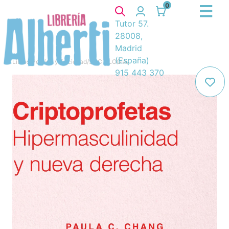
0
Tutor 57.
28008,
Madrid
(España)
Libros
/
Política y Sociedad
/
SOCIOLOGÍA
/
915 443 370