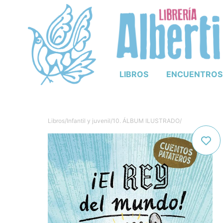
LIBROS
ENCUENTROS
Libros
/
Infantil y juvenil
/
10. ÁLBUM ILUSTRADO
/