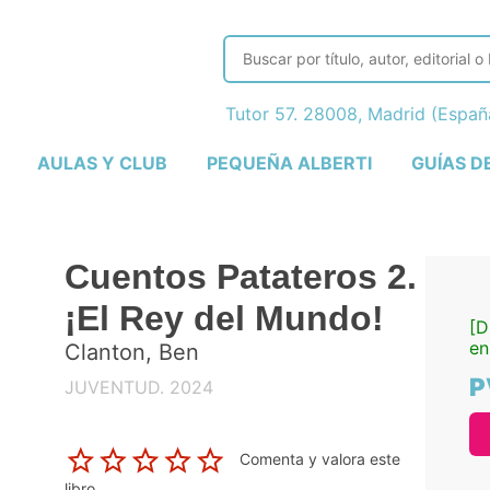
Tutor 57. 28008, Madrid (Espa
AULAS Y CLUB
PEQUEÑA ALBERTI
GUÍAS D
Cuentos Patateros 2.
¡El Rey del Mundo!
[D
en
Clanton, Ben
P
JUVENTUD. 2024
Comenta y valora este
libro