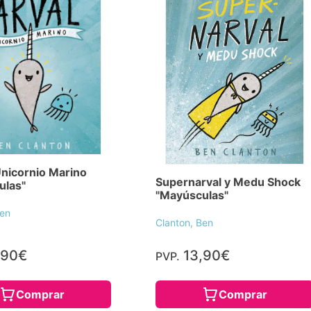
Unicornio Marino
Supernarval y Medu Shock
ulas"
"Mayúsculas"
Ben
Clanton, Ben
,90€
13,90€
PVP.
Comprar
Comprar