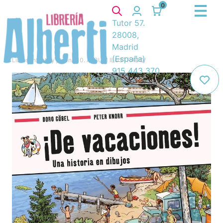
0
Tutor 57.
28008,
Madrid
(España)
Libros
/
Infantil y juvenil
/
10. ÁLBUM ILUSTRADO
/
915 443 370