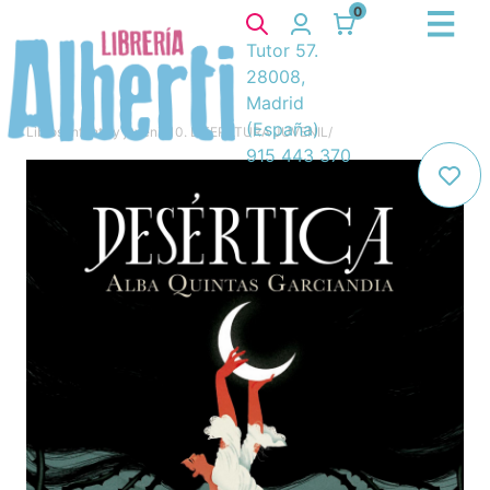
0
Tutor 57.
28008,
Madrid
(España)
Libros
/
Infantil y juvenil
/
10. LITERATURA JUVENIL
/
915 443 370