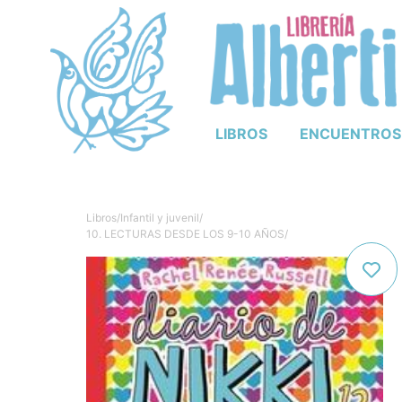
LIBROS
ENCUENTROS
Libros
/
Infantil y juvenil
/
10. LECTURAS DESDE LOS 9-10 AÑOS
/