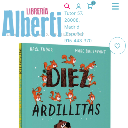
0
Tutor 57.
28008,
Madrid
(España)
Libros
/
Infantil y juvenil
/
10. ÁLBUM ILUSTRADO
/
915 443 370