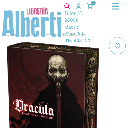
0
Tutor 57.
28008,
Madrid
(España)
Libros
/
Narrativa
/
8. LITERATURA ANGLOSAJONA
/
915 443 370