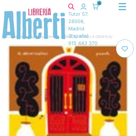
0
Tutor 57.
28008,
Madrid
(España)
Libros
/
Novela gráfica, cómic
/
6. COMICS - NOVELA GRAFICA
/
915 443 370