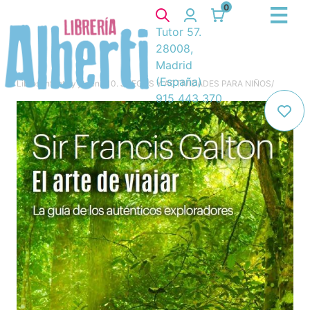
0
Tutor 57.
28008,
Madrid
(España)
Libros
/
Infantil y juvenil
/
10. JUEGOS Y ACTIVIDADES PARA NIÑOS
/
915 443 370