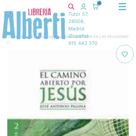
0
Tutor 57.
28008,
Madrid
(España)
Libros
/
Filosófía, antropología, religión
/
2. HISTORIA DE LAS RELIGIONES
/
915 443 370