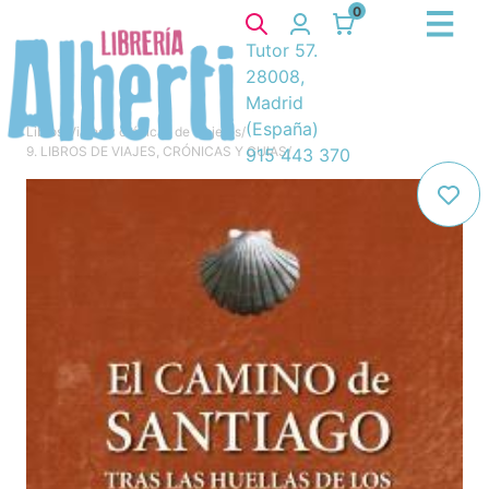
0
Tutor 57.
28008,
Madrid
(España)
Libros
/
Viajes y crónicas de viajeros
/
9. LIBROS DE VIAJES, CRÓNICAS Y GUIAS
/
915 443 370