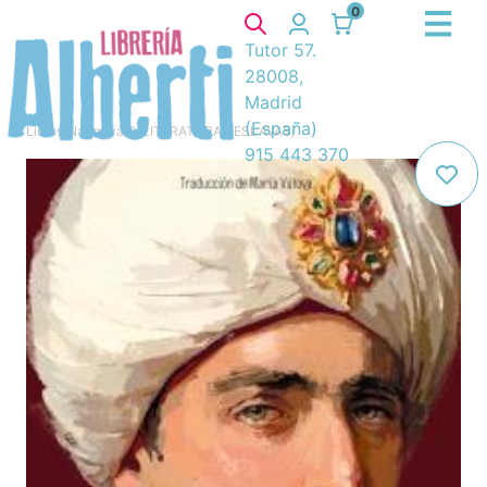
0
Tutor 57.
28008,
Madrid
(España)
Libros
/
Narrativa
/
8. LITERATURAS ESLAVAS
/
915 443 370