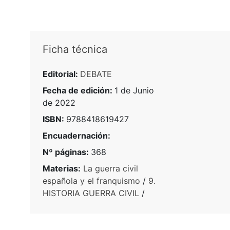
Ficha técnica
Editorial:
DEBATE
Fecha de edición:
1 de Junio
de 2022
ISBN:
9788418619427
Encuadernación:
Nº páginas:
368
Materias:
La guerra civil
española y el franquismo
/
9.
HISTORIA GUERRA CIVIL
/