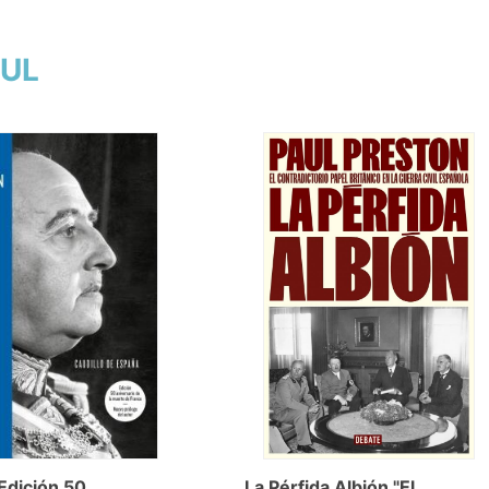
AUL
Edición 50
La Pérfida Albión "El