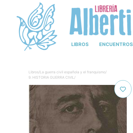
LIBROS
ENCUENTROS
Libros
/
La guerra civil española y el franquismo
/
9. HISTORIA GUERRA CIVIL
/