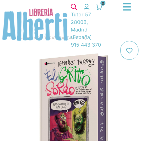
0
Tutor 57.
28008,
Madrid
(España)
Libros
/
Narrativa
/
8. LITERATURA ESPAÑOLA
/
915 443 370